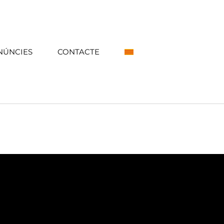
NÚNCIES
CONTACTE
eina que resol les principals carències de primera línia