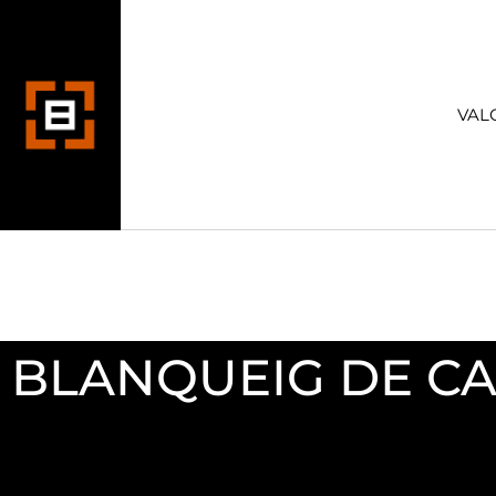
VAL
BLANQUEIG DE CA
Assistent per a empreses dedicades a tractar amb clients s
en interpretació de la norma.