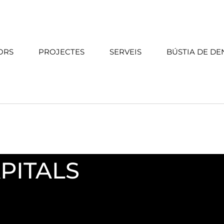
ORS
PROJECTES
SERVEIS
BÚSTIA DE DE
PITALS
ubjectes a la problemàtica del blanqueig de capitals. És una 