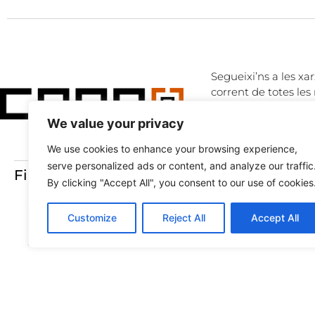
Segueixi’ns a les xar
corrent de totes les 
We value your privacy
LINKEDIN
TWITTER
We use cookies to enhance your browsing experience,
serve personalized ads or content, and analyze our traffic
Finançat amb:
By clicking "Accept All", you consent to our use of cookies
Customize
Reject All
Accept All
Ⓒ 2026 ALL RIGHTS ARE RESERVED