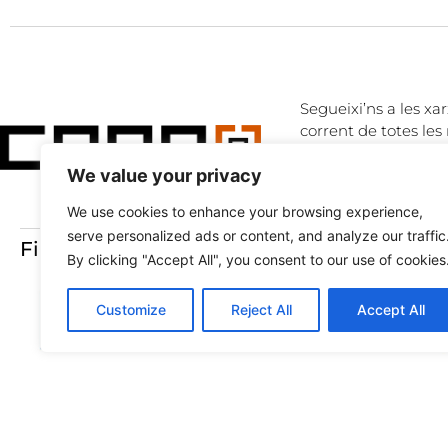
Segueixi’ns a les xar
corrent de totes les 
We value your privacy
LINKEDIN
TWITTER
We use cookies to enhance your browsing experience,
serve personalized ads or content, and analyze our traffic
Finançat amb:
By clicking "Accept All", you consent to our use of cookies
Customize
Reject All
Accept All
Ⓒ 2026 ALL RIGHTS ARE RESERVED