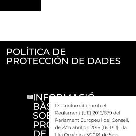
POLÍTICA DE
PROTECCIÓN DE DADES
INFORMACIÓ
BÀSICA
De conformitat amb el
SOBRE
Reglament (UE) 2016/679 del
Parlament Europeu i del Consell,
PROTECCIÓ
de 27 d’abril de 2016 (RGPD), i la
DE
Llei Orgànica 3/2018, de 5 de