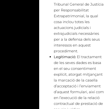
Tribunal General de Justícia
per Responsabilitat
Extrapatrimonial, la qual
cosa inclou totes les
actuacions judicials i
extrajudicials necessàries
per a la defensa dels seus
interessos en aquest
procediment.
Legitimació:
El tractament
de les seves dades es basa
en el seu consentiment
explícit, atorgat mitjançant
la marcació de la casella
d’acceptació i l’enviament
d’aquest formulari, així com
en l’execució de la relació
contractual de prestació de