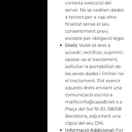
correcta execució del
servei. No se cediran dades
a tercers per a cap altra
finalitat sense el seu
consentiment previ,
excepte per obligació legal.
Drets
: Vostè té dret a
accedir, rectificar, suprimir,
oposar-se al tractament,
sol·licitar la portabilitat de
les seves dades i limitar-ne
el tractament. Pot exercir
aquests drets enviant una
comunicació escrita a
mailto:info@capa8.net o a
Plaça del Sol 19-20, 08008
Barcelona, adjuntant una
còpia del seu DNI.
Informació Addicional:
Pot