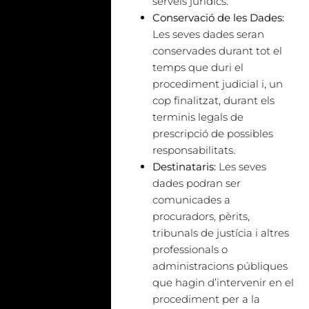
serveis jurídics.
Conservació de les Dades:
Les seves dades seran
conservades durant tot el
temps que duri el
procediment judicial i, un
cop finalitzat, durant els
terminis legals de
prescripció de possibles
responsabilitats.
Destinataris:
Les seves
dades podran ser
comunicades a
procuradors, pèrits,
tribunals de justícia i altres
professionals o
administracions públiques
que hagin d’intervenir en el
procediment per a la