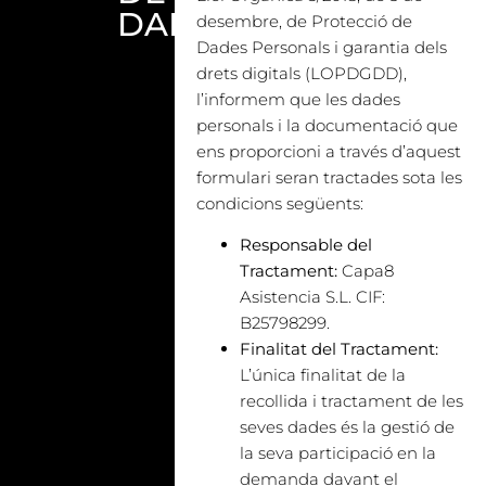
DADES
desembre, de Protecció de
Dades Personals i garantia dels
drets digitals (LOPDGDD),
l’informem que les dades
personals i la documentació que
ens proporcioni a través d’aquest
formulari seran tractades sota les
condicions següents:
Responsable del
Tractament:
Capa8
Asistencia S.L. CIF:
B25798299.
Finalitat del Tractament:
L’única finalitat de la
recollida i tractament de les
seves dades és la gestió de
la seva participació en la
demanda davant el