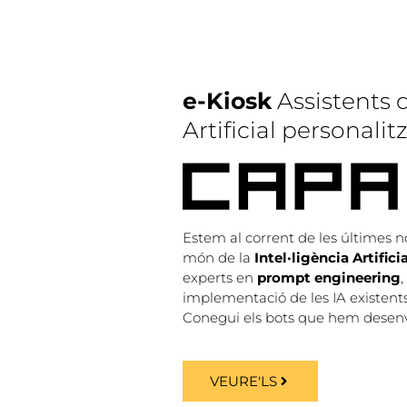
e-Kiosk
Assistents d
Artificial personalit
Estem al corrent de les últimes n
món de la
Intel·ligència Artificia
experts en
prompt engineering
,
implementació de les IA existents
Conegui els bots que hem desenv
VEURE'LS