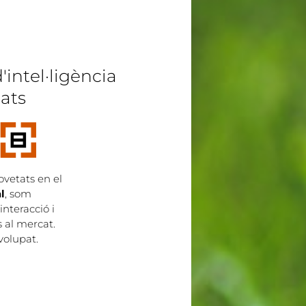
'intel·ligència
zats
ovetats en el
l
, som
 interacció i
 al mercat.
olupat.